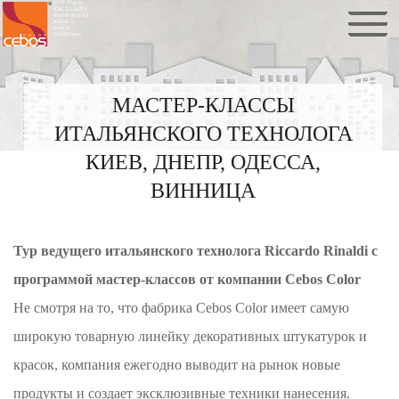
FOP Plaxiy
EXCLUSIVE
distributor of
Italian`s
paints
in Ukraine
МАСТЕР-КЛАССЫ
ИТАЛЬЯНСКОГО ТЕХНОЛОГА
КИЕВ, ДНЕПР, ОДЕССА,
ВИННИЦА
Тур ведущего итальянского технолога Riccardo Rinaldi с
программой мастер-классов от компании Cebos Color
Не смотря на то, что фабрика Cebos Color имеет самую
широкую товарную линейку декоративных штукатурок и
красок, компания ежегодно выводит на рынок новые
продукты и создает эксклюзивные техники нанесения.