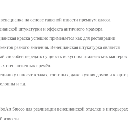
я венецианка на основе гашеной извести премиум класса,
ецианской штукатурки и эффекта античного мрамора.
ианская краска успешно применяется как для реставрации
ъектов разного значения. Венецианская штукатурка является
й способен передать сущность искусства итальянских мастеров
ных стен античных времён.
ецианку наносят в залах, гостиных, даже кухнях домов и квартир
колонны и т.д.
oArt Stucco для реализации венецианской отделки в интерьерах