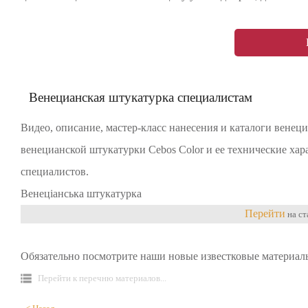
Венецианская штукатурка специалистам
Видео, описание, мастер-класс нанесения и каталоги венец
венецианской штукатурки Cebos Color и ее технические хар
специалистов.
Венеціанська штукатурка
Перейти
на ст
Обязательно посмотрите наши новые известковые материал
Перейти к перечню материалов...