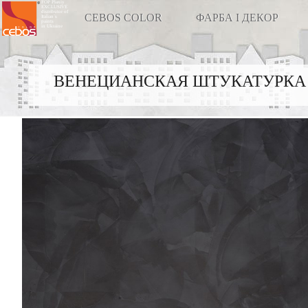
FOP Plaxiy
EXCLUSIVE
distributor of
CEBOS COLOR
ФАРБА І ДЕКОР
Italian`s
paints
in Ukraine
ВЕНЕЦИАНСКАЯ ШТУКАТУРКА 