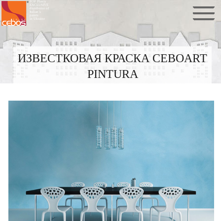
FOP Plaxiy
EXCLUSIVE
distributor of
Italian`s
paints
in Ukraine
ИЗВЕСТКОВАЯ КРАСКА CEBOART
PINTURA