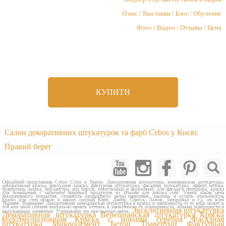
О нас / Выставки / Блог / Обучение
Фото / Видео / Отзывы / Цена
КУПИТИ
Салон декоративних штукатурок та фарб Cebos у Києві.
Правий берег
Офіційний представник Cebos Color в Укрїні. Декоративная штукатурка, венецианская штукатурка,
декоративная краска, фактурная краска, фактурная штукатурка, фасадная штукатурка, эффект бетона,
травертина, шелка, перламутра, под бархат, известковые и акриловые, для фасада и интерьера, краска
для помещений с наличием пищевых продуктов из Италии для декора стен. Узнать какая цена
декоративного покрытия, стоимость квадратного метра нанесения, заказать и купить итальянскую
краску для стен можно в наших салонах Киев, Днепр, Одесса, Львов, Запорожье и т.д. по всей
Украине. Внимание! Декоративная венецианская штукатурка и краска в зависимости от ее вида может в
той или иной степени визуально менять оттенок в зависимости от освещенности, объема поверхности и
Эксклюзивная штукатурка
окружающих элементов. Учитывайте это при выборе цвета.
Декоративная штукатурка
Венецианская штукатурка
Краска
водоэмульсионная
Краска с ионами серебра
Фасадная
штукатурка
Микроцемент Бетон Травертин
Фактурная