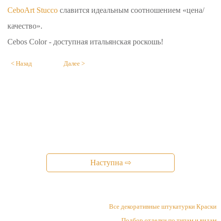
CeboArt Stucco
славится идеальным соотношением «цена/
качество».
Cebos Color - доступная итальянская роскошь!
< Назад
Далее >
Наступна ⇨
Все декоративные штукатурки Краски
Подбор отделки по типам и видам