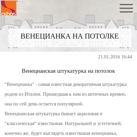
FOP Plaxiy
EXCLUSIVE
distributor of
Italian`s
paints
in Ukraine
ВЕНЕЦИАНКА НА ПОТОЛКЕ
21.01.2016 16:44
Венецианская штукатурка на потолок
“Венецианка” - самая известная декоративная штукатурка
родом из Италии. Пришедшая к нам из античных времен,
она по сей день остается популярной.
Венецианская штукатурка бывает акриловая и
“классическая” известковая. Натуральней и эстетичней,
конечно же, будет выглядеть известковая венецианка,