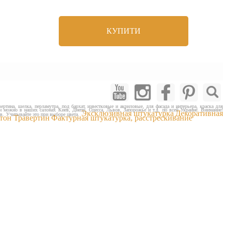
КУПИТИ
ертина, шелка, перламутра, под бархат, известковые и акриловые, для фасада и интерьера, краска для
ен можно в наших салонах Киев, Днепр, Одесса, Львов, Запорожье и т.д. по всей Украине. Внимание!
Эксклюзивная штукатурка
Декоративная
ов. Учитывайте это при выборе цвета.
тон Травертин
Фактурная штукатурка, расстрескивание