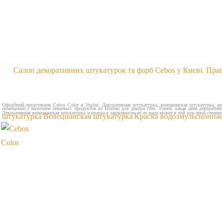
Салон декоративних штукатурок та фарб Cebos у Києві. Пра
Офіційний представник Cebos Color в Укрїні. Декоративная штукатурка, венецианская штукатурка, дек
помещений с наличием пищевых продуктов из Италии для декора стен. Узнать какая цена декоративно
Декоративная венецианская штукатурка и краска в зависимости от ее вида может в той или иной степе
штукатурка
Венецианская штукатурка
Краска водоэмульсионна