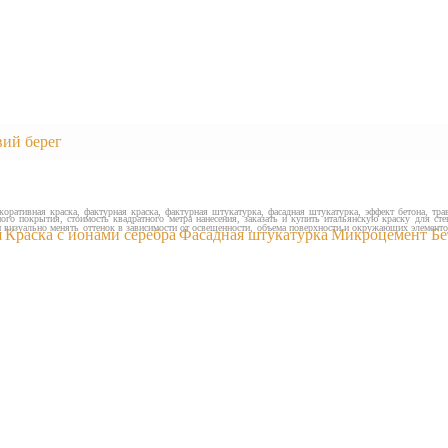
вий берег
оративная краска, фактурная краска, фактурная штукатурка, фасадная штукатурка, эффект бетона, трав
го покрытия, стоимость квадратного метра нанесения, заказать и купить итальянскую краску для ст
ни визуально менять оттенок в зависимости от освещенности, объема поверхности и окружающих элемент
я
Краска с ионами серебра
Фасадная штукатурка
Микроцемент Бе