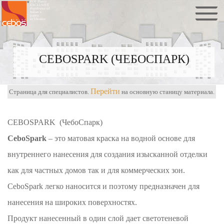
FOP Plaxiy
EXCLUSIVE
distributor of
Italian`s
paints
in Ukraine
CEBOSPARK (ЧЕБОСПАРК)
Перейти
Страница для специалистов.
на основную станицу материала.
CEBOSPARK (ЧебоСпарк)
CeboSpark
– это матовая краска на водной основе для
внутреннего нанесения для создания изысканной отделки
как для частных домов так и для коммерческих зон.
CeboSpark легко наносится и поэтому предназначен для
нанесения на широких поверхностях.
Продукт нанесенный в один слой дает светотеневой