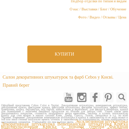
Подбор отделки по типам и видам
О нас / Выставки / Блог / Обучение
Фото / Видео / Отзывы / Цена
КУПИТИ
Салон декоративних штукатурок та фарб Cebos у Києві.
Правий берег
Офіційний представник Cebos Color в Укрїні. Декоративная штукатурка, венецианская штукатурка,
декоративная краска, фактурная краска, фактурная штукатурка, фасадная штукатурка, эффект бетона,
травертина, шелка, перламутра, под бархат, известковые и акриловые, для фасада и интерьера, краска
для помещений с наличием пищевых продуктов из Италии для декора стен. Узнать какая цена
декоративного покрытия, стоимость квадратного метра нанесения, заказать и купить итальянскую
краску для стен можно в наших салонах Киев, Днепр, Одесса, Львов, Запорожье и т.д. по всей
Украине. Внимание! Декоративная венецианская штукатурка и краска в зависимости от ее вида может в
той или иной степени визуально менять оттенок в зависимости от освещенности, объема поверхности и
Эксклюзивная штукатурка
окружающих элементов. Учитывайте это при выборе цвета.
Декоративная штукатурка
Венецианская штукатурка
Краска
водоэмульсионная
Краска с ионами серебра
Фасадная