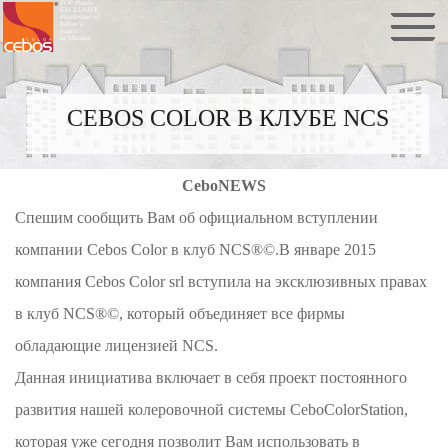
FOP Plaxiy
EXCLUSIVE
distributor of
Italian`s
paints
in Ukraine
CEBOS COLOR В КЛУБЕ NCS
CeboNEWS
Спешим сообщить Вам об официальном вступлении
компании Cebos Color в клуб NCS®©.В январе 2015
компания Cebos Color srl вступила на эксклюзивных правах
в клуб NCS®©, который объединяет все фирмы
обладающие лицензией NCS.
Данная инициатива включает в себя проект постоянного
развития нашей колеровочной системы CeboColorStation,
которая уже сегодня позволит Вам использовать в