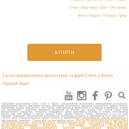
О нас / Выставки / Блог / Обучение
Фото / Видео / Отзывы / Цена
КУПИТИ
Салон декоративних штукатурок та фарб Cebos у Києві.
Правий берег
Офіційний представник Cebos Color в Укрїні. Декоративная штукатурка, венецианская штукатурка,
декоративная краска, фактурная краска, фактурная штукатурка, фасадная штукатурка, эффект бетона,
травертина, шелка, перламутра, под бархат, известковые и акриловые, для фасада и интерьера, краска
для помещений с наличием пищевых продуктов из Италии для декора стен. Узнать какая цена
декоративного покрытия, стоимость квадратного метра нанесения, заказать и купить итальянскую
краску для стен можно в наших салонах Киев, Днепр, Одесса, Львов, Запорожье и т.д. по всей
Украине. Внимание! Декоративная венецианская штукатурка и краска в зависимости от ее вида может в
той или иной степени визуально менять оттенок в зависимости от освещенности, объема поверхности и
Эксклюзивная штукатурка
окружающих элементов. Учитывайте это при выборе цвета.
Декоративная штукатурка
Венецианская штукатурка
Краска
водоэмульсионная
Краска с ионами серебра
Фасадная
штукатурка
Микроцемент Бетон Травертин
Фактурная