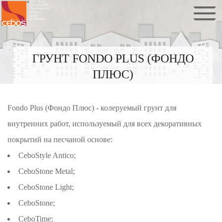
FOP Plaxiy
EXCLUSIVE
distributor of
Italian`s
paints
in Ukraine
ГРУНТ FONDO PLUS (ФОНДО
ПЛЮС)
Fondo Plus (Фондо Плюс) - колеруемый грунт для
внутренних работ, используемый для всех декоративных
покрытий на песчаной основе:
CeboStyle Antico;
CeboStone Metal;
CeboStone Light;
CeboStone;
CeboTime;